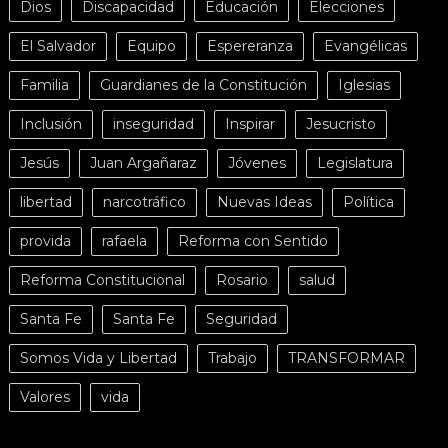
Dios
Discapacidad
Educación
Elecciones
El Salvador
Equipo
Espereranza
Evangélicas
Familia
Guardianes de la Constitución
Iglesias
Inclusión
inseguridad
Inspirar
Jesucristo
Jesús
Juan Argañaraz
Jóvenes
Legislatura
libertad
narcotráfico
Nuevas Ideas
Política
provida
rafaela
Reforma con Sentido
Reforma Constitucional
Rosario
salud
Santa Fe
Santa Fe
Seguridad
Somos Vida y Libertad
Trabajo
TRANSFORMAR
Valores
vida