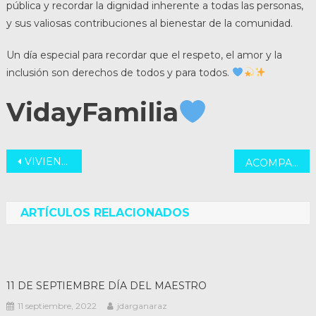
pública y recordar la dignidad inherente a todas las personas,
y sus valiosas contribuciones al bienestar de la comunidad.
Un día especial para recordar que el respeto, el amor y la
inclusión son derechos de todos y para todos.
VidayFamilia
Navegación
VIVIENDAS PERSONAL DE SALUD
ACOMPAÑAMOS LA DECISIÓN DE LA JUSTICIA DE SAN LUIS
de
entradas
ARTÍCULOS RELACIONADOS
11 DE SEPTIEMBRE DÍA DEL MAESTRO
11 septiembre, 2022
jdarganaraz