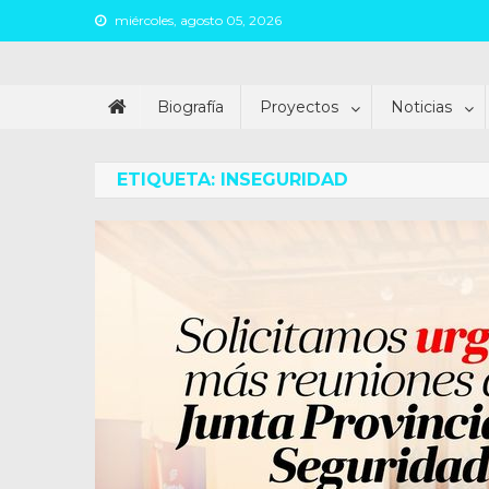
Skip
miércoles, agosto 05, 2026
to
content
Juan Argañaraz
Partido Inspirar
Biografía
Proyectos
Noticias
ETIQUETA:
INSEGURIDAD