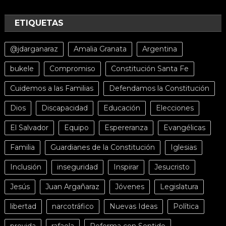
ETIQUETAS
@jdarganaraz
Amalia Granata
Argentina
bukele
Compromiso
Constitución Santa Fe
Cuidemos a las Familias
Defendamos la Constitución
Dios
Discapacidad
Educación
Elecciones
El Salvador
Equipo
Espereranza
Evangélicas
Familia
Guardianes de la Constitución
Iglesias
Inclusión
inseguridad
Inspirar
Jesucristo
Jesús
Juan Argañaraz
Jóvenes
Legislatura
libertad
narcotráfico
Nuevas Ideas
Política
provida
rafaela
Reforma con Sentido