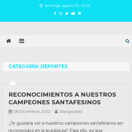
Skip
domingo, agosto 09, 2026
to
content
Juan Argañaraz
Partido Inspirar
CATEGORÍA:
DEPORTES
RECONOCIMIENTOS A NUESTROS
CAMPEONES SANTAFESINOS
28 Diciembre, 2022
Jdarganaraz
¿Te gustaría ver a nuestros campeones santafesinos ser
reconocidos en la legislatura? Para ello, es que