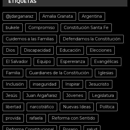
ETIQUETAS
@jdarganaraz
Amalia Granata
Argentina
bukele
Compromiso
Constitución Santa Fe
Cuidemos a las Familias
Defendamos la Constitución
Dios
Discapacidad
Educación
Elecciones
El Salvador
Equipo
Espereranza
Evangélicas
Familia
Guardianes de la Constitución
Iglesias
Inclusión
inseguridad
Inspirar
Jesucristo
Jesús
Juan Argañaraz
Jóvenes
Legislatura
libertad
narcotráfico
Nuevas Ideas
Política
provida
rafaela
Reforma con Sentido
Reforma Constitucional
Rosario
salud