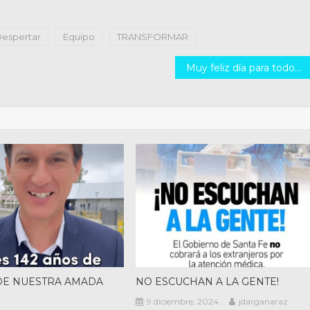
espertar
Equipo
TRANSFORMAR
Muy feliz día para todos aquellos hermanos del alma!
 DE NUESTRA AMADA
NO ESCUCHAN A LA GENTE!
9 diciembre, 2024
jdarganaraz