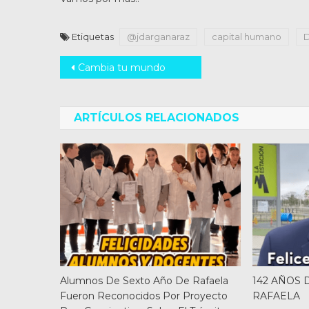
Etiquetas
@jdarganaraz
capital humano
D
Navegación
Cambia tu mundo
de
entradas
ARTÍCULOS RELACIONADOS
Alumnos De Sexto Año De Rafaela
142 AÑOS
Fueron Reconocidos Por Proyecto
RAFAELA