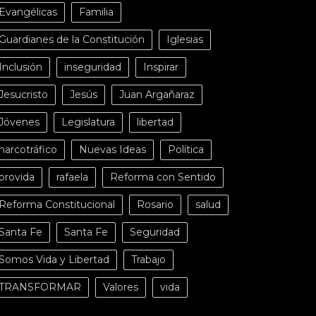
Evangélicas
Familia
Guardianes de la Constitución
Iglesias
Inclusión
inseguridad
Inspirar
Jesucristo
Jesús
Juan Argañaraz
Jóvenes
Legislatura
libertad
narcotráfico
Nuevas Ideas
Política
provida
rafaela
Reforma con Sentido
Reforma Constitucional
Rosario
salud
Santa Fe
Santa Fe
Seguridad
Somos Vida y Libertad
Trabajo
TRANSFORMAR
Valores
vida