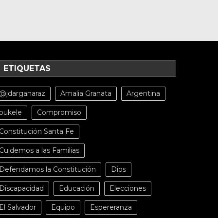
ETIQUETAS
@jdarganaraz
Amalia Granata
Argentina
bukele
Compromiso
Constitución Santa Fe
Cuidemos a las Familias
Defendamos la Constitución
Dios
Discapacidad
Educación
Elecciones
El Salvador
Equipo
Espereranza