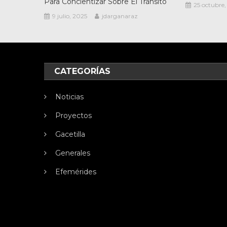
Para Concientizar Sobre El Tránsito
25 octubre
9 julio, 2025
jdarganaraz
CATEGORÍAS
Noticias
Proyectos
Gacetilla
Generales
Efemérides