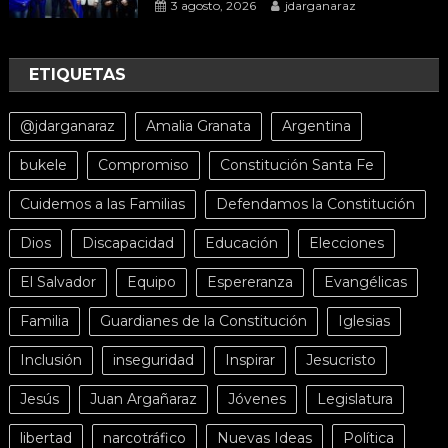
3 agosto, 2026
jdarganaraz
ETIQUETAS
@jdarganaraz
Amalia Granata
Argentina
bukele
Compromiso
Constitución Santa Fe
Cuidemos a las Familias
Defendamos la Constitución
Dios
Discapacidad
Educación
Elecciones
El Salvador
Equipo
Espereranza
Evangélicas
Familia
Guardianes de la Constitución
Iglesias
Inclusión
inseguridad
Inspirar
Jesucristo
Jesús
Juan Argañaraz
Jóvenes
Legislatura
libertad
narcotráfico
Nuevas Ideas
Política