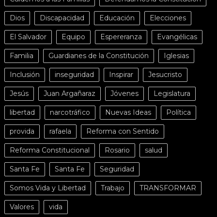
Dios
Discapacidad
Educación
Elecciones
El Salvador
Equipo
Espereranza
Evangélicas
Familia
Guardianes de la Constitución
Iglesias
Inclusión
inseguridad
Inspirar
Jesucristo
Jesús
Juan Argañaraz
Jóvenes
Legislatura
libertad
narcotráfico
Nuevas Ideas
Política
provida
rafaela
Reforma con Sentido
Reforma Constitucional
Rosario
salud
Santa Fe
Santa Fe
Seguridad
Somos Vida y Libertad
Trabajo
TRANSFORMAR
Valores
vida