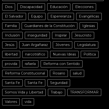
Dios
Discapacidad
Educación
Elecciones
El Salvador
Equipo
Espereranza
Evangélicas
Familia
Guardianes de la Constitución
Iglesias
Inclusión
inseguridad
Inspirar
Jesucristo
Jesús
Juan Argañaraz
Jóvenes
Legislatura
libertad
narcotráfico
Nuevas Ideas
Política
provida
rafaela
Reforma con Sentido
Reforma Constitucional
Rosario
salud
Santa Fe
Santa Fe
Seguridad
Somos Vida y Libertad
Trabajo
TRANSFORMAR
Valores
vida