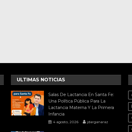
ULTIMAS NOTICIAS
Salas De Lactancia En Santa Fe:
Una Política Pública Para La
Lactancia Materna Y La Primera
Infancia
4 agosto, 2026
jdarganaraz