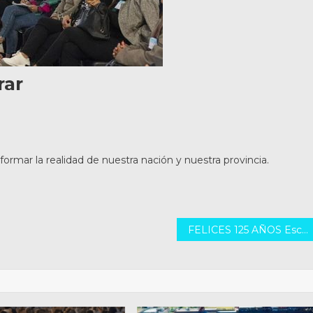
rar
ormar la realidad de nuestra nación y nuestra provincia.
FELICES 125 AÑOS Escuela 401 San Vicente