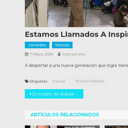
Estamos Llamados A Inspi
Generales
Noticias
Jdarganaraz
7 Mayo, 2024
A despertar a una nueva generación que logre transf
Etiquetas
Inspirar
TRANSFORMAR
Navegación
El modelo de Bukele que propone Inspirar
de
entradas
ARTÍCULOS RELACIONADOS