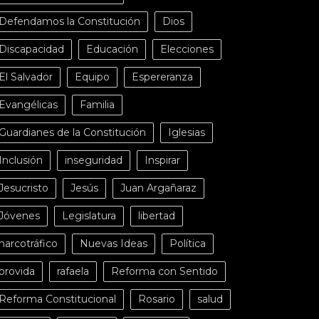
Defendamos la Constitución
Dios
Discapacidad
Educación
Elecciones
El Salvador
Equipo
Espereranza
Evangélicas
Familia
Guardianes de la Constitución
Iglesias
Inclusión
inseguridad
Inspirar
Jesucristo
Jesús
Juan Argañaraz
Jóvenes
Legislatura
libertad
narcotráfico
Nuevas Ideas
Política
provida
rafaela
Reforma con Sentido
Reforma Constitucional
Rosario
salud