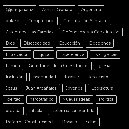
@jdarganaraz
Amalia Granata
Argentina
bukele
Compromiso
Constitución Santa Fe
Cuidemos a las Familias
Defendamos la Constitución
Dios
Discapacidad
Educación
Elecciones
El Salvador
Equipo
Espereranza
Evangélicas
Familia
Guardianes de la Constitución
Iglesias
Inclusión
inseguridad
Inspirar
Jesucristo
Jesús
Juan Argañaraz
Jóvenes
Legislatura
libertad
narcotráfico
Nuevas Ideas
Política
provida
rafaela
Reforma con Sentido
Reforma Constitucional
Rosario
salud