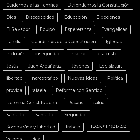
Cuidemos a las Familias
Defendamos la Constitución
Dios
Discapacidad
Educación
Elecciones
El Salvador
Equipo
Espereranza
Evangélicas
Familia
Guardianes de la Constitución
Iglesias
Inclusión
inseguridad
Inspirar
Jesucristo
Jesús
Juan Argañaraz
Jóvenes
Legislatura
libertad
narcotráfico
Nuevas Ideas
Política
provida
rafaela
Reforma con Sentido
Reforma Constitucional
Rosario
salud
Santa Fe
Santa Fe
Seguridad
Somos Vida y Libertad
Trabajo
TRANSFORMAR
Valores
vida