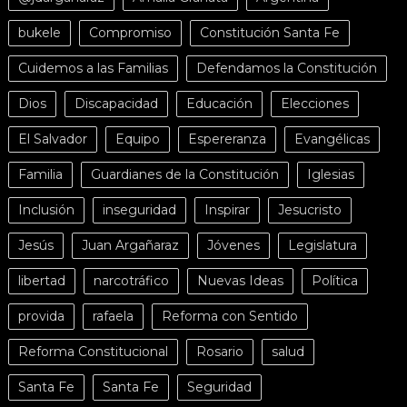
bukele
Compromiso
Constitución Santa Fe
Cuidemos a las Familias
Defendamos la Constitución
Dios
Discapacidad
Educación
Elecciones
El Salvador
Equipo
Espereranza
Evangélicas
Familia
Guardianes de la Constitución
Iglesias
Inclusión
inseguridad
Inspirar
Jesucristo
Jesús
Juan Argañaraz
Jóvenes
Legislatura
libertad
narcotráfico
Nuevas Ideas
Política
provida
rafaela
Reforma con Sentido
Reforma Constitucional
Rosario
salud
Santa Fe
Santa Fe
Seguridad