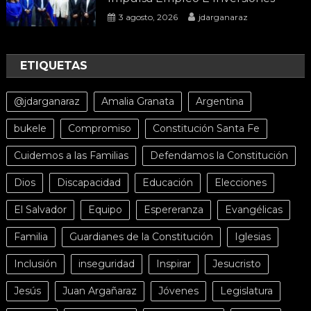
3 agosto, 2026
jdarganaraz
ETIQUETAS
@jdarganaraz
Amalia Granata
Argentina
bukele
Compromiso
Constitución Santa Fe
Cuidemos a las Familias
Defendamos la Constitución
Dios
Discapacidad
Educación
Elecciones
El Salvador
Equipo
Espereranza
Evangélicas
Familia
Guardianes de la Constitución
Iglesias
Inclusión
inseguridad
Inspirar
Jesucristo
Jesús
Juan Argañaraz
Jóvenes
Legislatura