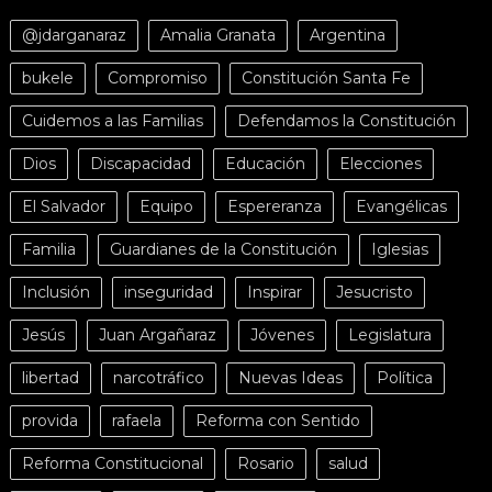
@jdarganaraz
Amalia Granata
Argentina
bukele
Compromiso
Constitución Santa Fe
Cuidemos a las Familias
Defendamos la Constitución
Dios
Discapacidad
Educación
Elecciones
El Salvador
Equipo
Espereranza
Evangélicas
Familia
Guardianes de la Constitución
Iglesias
Inclusión
inseguridad
Inspirar
Jesucristo
Jesús
Juan Argañaraz
Jóvenes
Legislatura
libertad
narcotráfico
Nuevas Ideas
Política
provida
rafaela
Reforma con Sentido
Reforma Constitucional
Rosario
salud