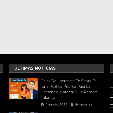
ULTIMAS NOTICIAS
Salas De Lactancia En Santa Fe:
Una Política Pública Para La
Lactancia Materna Y La Primera
Infancia
4 agosto, 2026
jdarganaraz