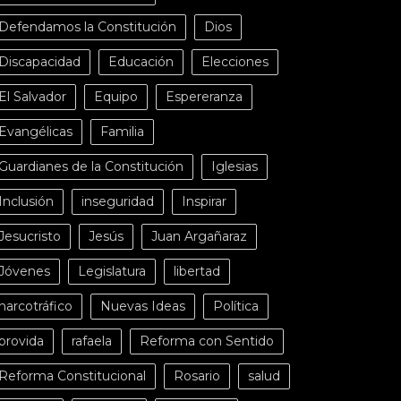
Defendamos la Constitución
Dios
Discapacidad
Educación
Elecciones
El Salvador
Equipo
Espereranza
Evangélicas
Familia
Guardianes de la Constitución
Iglesias
Inclusión
inseguridad
Inspirar
Jesucristo
Jesús
Juan Argañaraz
Jóvenes
Legislatura
libertad
narcotráfico
Nuevas Ideas
Política
provida
rafaela
Reforma con Sentido
Reforma Constitucional
Rosario
salud