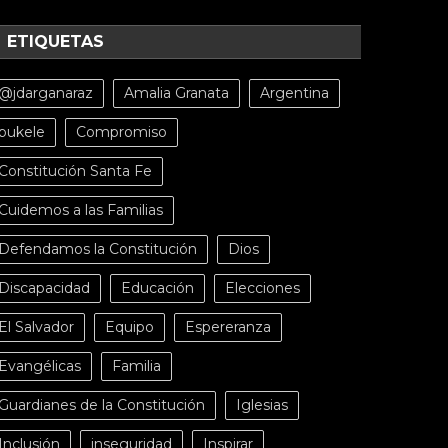
ETIQUETAS
@jdarganaraz
Amalia Granata
Argentina
bukele
Compromiso
Constitución Santa Fe
Cuidemos a las Familias
Defendamos la Constitución
Dios
Discapacidad
Educación
Elecciones
El Salvador
Equipo
Espereranza
Evangélicas
Familia
Guardianes de la Constitución
Iglesias
Inclusión
inseguridad
Inspirar