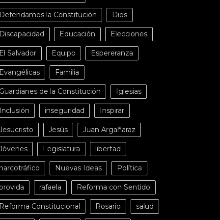
Defendamos la Constitución
Dios
Discapacidad
Educación
Elecciones
El Salvador
Equipo
Espereranza
Evangélicas
Familia
Guardianes de la Constitución
Iglesias
Inclusión
inseguridad
Inspirar
Jesucristo
Jesús
Juan Argañaraz
Jóvenes
Legislatura
libertad
narcotráfico
Nuevas Ideas
Política
provida
rafaela
Reforma con Sentido
Reforma Constitucional
Rosario
salud