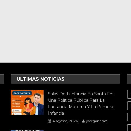
ULTIMAS NOTICIAS
Salas De Lactancia En Santa Fe:
Una Política Pública Para La
Lactancia Materna Y La Primera
Infancia
4 agosto, 2026
jdarganaraz