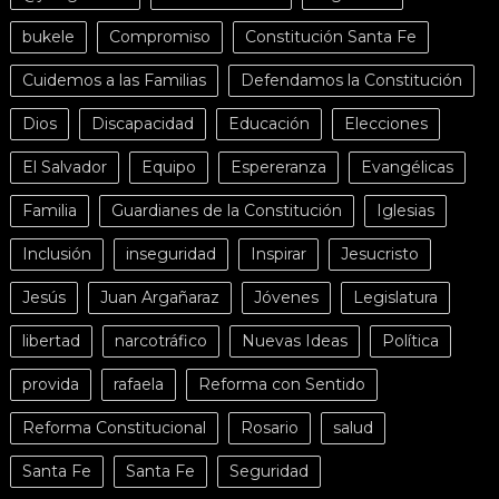
bukele
Compromiso
Constitución Santa Fe
Cuidemos a las Familias
Defendamos la Constitución
Dios
Discapacidad
Educación
Elecciones
El Salvador
Equipo
Espereranza
Evangélicas
Familia
Guardianes de la Constitución
Iglesias
Inclusión
inseguridad
Inspirar
Jesucristo
Jesús
Juan Argañaraz
Jóvenes
Legislatura
libertad
narcotráfico
Nuevas Ideas
Política
provida
rafaela
Reforma con Sentido
Reforma Constitucional
Rosario
salud
Santa Fe
Santa Fe
Seguridad