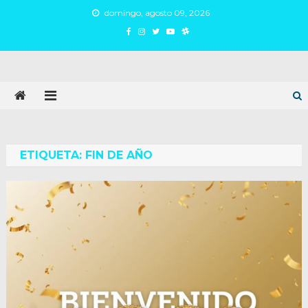
Skip
domingo, agosto 09, 2026
to
content
Juan Argañaraz
Partido Inspirar
ETIQUETA:
FIN DE AÑO