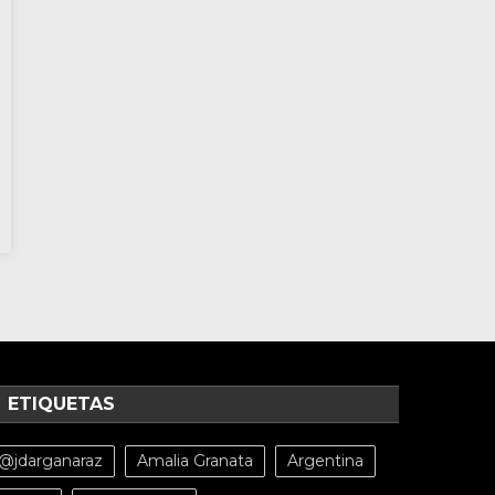
ETIQUETAS
@jdarganaraz
Amalia Granata
Argentina