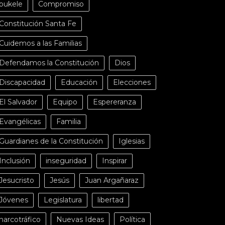
bukele
Compromiso
Constitución Santa Fe
Cuidemos a las Familias
Defendamos la Constitución
Dios
Discapacidad
Educación
Elecciones
El Salvador
Equipo
Espereranza
Evangélicas
Familia
Guardianes de la Constitución
Iglesias
Inclusión
inseguridad
Inspirar
Jesucristo
Jesús
Juan Argañaraz
Jóvenes
Legislatura
libertad
narcotráfico
Nuevas Ideas
Política