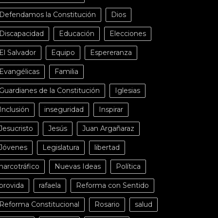
Defendamos la Constitución
Dios
Discapacidad
Educación
Elecciones
El Salvador
Equipo
Espereranza
Evangélicas
Familia
Guardianes de la Constitución
Iglesias
Inclusión
inseguridad
Inspirar
Jesucristo
Jesús
Juan Argañaraz
Jóvenes
Legislatura
libertad
narcotráfico
Nuevas Ideas
Política
provida
rafaela
Reforma con Sentido
Reforma Constitucional
Rosario
salud