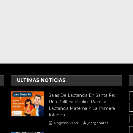
ULTIMAS NOTICIAS
Salas De Lactancia En Santa Fe:
Una Política Pública Para La
Lactancia Materna Y La Primera
Infancia
4 agosto, 2026
jdarganaraz