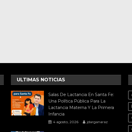
ULTIMAS NOTICIAS
Salas De Lactancia En Santa Fe:
Una Política Pública Para La
Lactancia Materna Y La Primera
Infancia
4 agosto, 2026
jdarganaraz