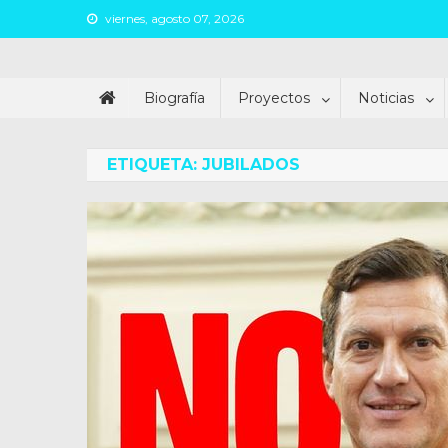
Skip
viernes, agosto 07, 2026
to
content
Juan Argañaraz
Partido Inspirar
Biografía
Proyectos
Noticias
ETIQUETA:
JUBILADOS