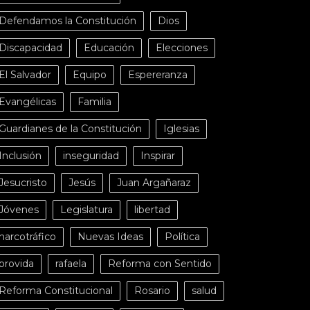
Defendamos la Constitución
Dios
Discapacidad
Educación
Elecciones
El Salvador
Equipo
Espereranza
Evangélicas
Familia
Guardianes de la Constitución
Iglesias
Inclusión
inseguridad
Inspirar
Jesucristo
Jesús
Juan Argañaraz
Jóvenes
Legislatura
libertad
narcotráfico
Nuevas Ideas
Política
provida
rafaela
Reforma con Sentido
Reforma Constitucional
Rosario
salud