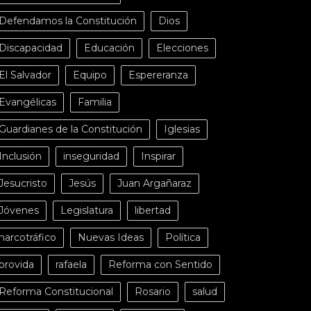
Defendamos la Constitución
Dios
Discapacidad
Educación
Elecciones
El Salvador
Equipo
Espereranza
Evangélicas
Familia
Guardianes de la Constitución
Iglesias
Inclusión
inseguridad
Inspirar
Jesucristo
Jesús
Juan Argañaraz
Jóvenes
Legislatura
libertad
narcotráfico
Nuevas Ideas
Política
provida
rafaela
Reforma con Sentido
Reforma Constitucional
Rosario
salud