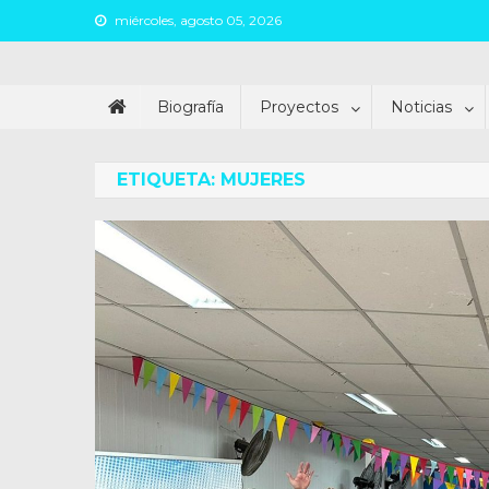
Skip
miércoles, agosto 05, 2026
to
content
Juan Argañaraz
Partido Inspirar
Biografía
Proyectos
Noticias
ETIQUETA:
MUJERES