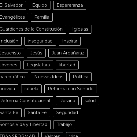
El Salvador
Equipo
Espereranza
Evangélicas
Familia
Guardianes de la Constitución
Iglesias
Inclusión
inseguridad
Inspirar
Jesucristo
Jesús
Juan Argañaraz
Jóvenes
Legislatura
libertad
narcotráfico
Nuevas Ideas
Política
provida
rafaela
Reforma con Sentido
Reforma Constitucional
Rosario
salud
Santa Fe
Santa Fe
Seguridad
Somos Vida y Libertad
Trabajo
TRANSFORMAR
Valores
vida