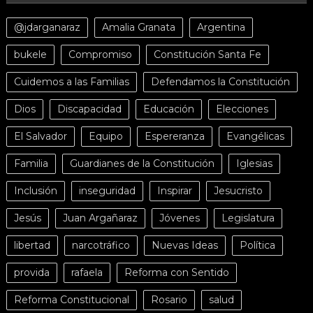
@jdarganaraz
Amalia Granata
Argentina
bukele
Compromiso
Constitución Santa Fe
Cuidemos a las Familias
Defendamos la Constitución
Dios
Discapacidad
Educación
Elecciones
El Salvador
Equipo
Espereranza
Evangélicas
Familia
Guardianes de la Constitución
Iglesias
Inclusión
inseguridad
Inspirar
Jesucristo
Jesús
Juan Argañaraz
Jóvenes
Legislatura
libertad
narcotráfico
Nuevas Ideas
Política
provida
rafaela
Reforma con Sentido
Reforma Constitucional
Rosario
salud