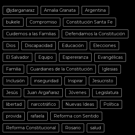
@jdarganaraz
Amalia Granata
Argentina
bukele
Compromiso
Constitución Santa Fe
Cuidemos a las Familias
Defendamos la Constitución
Dios
Discapacidad
Educación
Elecciones
El Salvador
Equipo
Espereranza
Evangélicas
Familia
Guardianes de la Constitución
Iglesias
Inclusión
inseguridad
Inspirar
Jesucristo
Jesús
Juan Argañaraz
Jóvenes
Legislatura
libertad
narcotráfico
Nuevas Ideas
Política
provida
rafaela
Reforma con Sentido
Reforma Constitucional
Rosario
salud