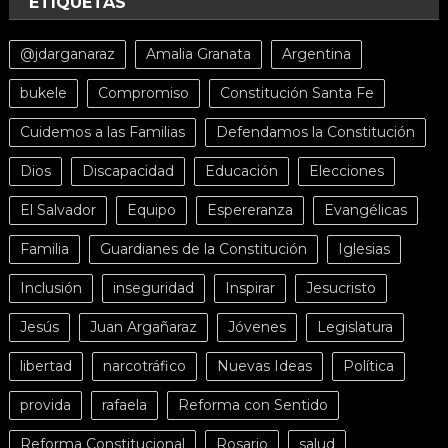
ETIQUETAS
@jdarganaraz
Amalia Granata
Argentina
bukele
Compromiso
Constitución Santa Fe
Cuidemos a las Familias
Defendamos la Constitución
Dios
Discapacidad
Educación
Elecciones
El Salvador
Equipo
Espereranza
Evangélicas
Familia
Guardianes de la Constitución
Iglesias
Inclusión
inseguridad
Inspirar
Jesucristo
Jesús
Juan Argañaraz
Jóvenes
Legislatura
libertad
narcotráfico
Nuevas Ideas
Política
provida
rafaela
Reforma con Sentido
Reforma Constitucional
Rosario
salud