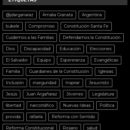
@jdarganaraz
Amalia Granata
Argentina
bukele
Compromiso
Constitución Santa Fe
Cuidemos a las Familias
Defendamos la Constitución
Dios
Discapacidad
Educación
Elecciones
El Salvador
Equipo
Espereranza
Evangélicas
Familia
Guardianes de la Constitución
Iglesias
Inclusión
inseguridad
Inspirar
Jesucristo
Jesús
Juan Argañaraz
Jóvenes
Legislatura
libertad
narcotráfico
Nuevas Ideas
Política
provida
rafaela
Reforma con Sentido
Reforma Constitucional
Rosario
salud