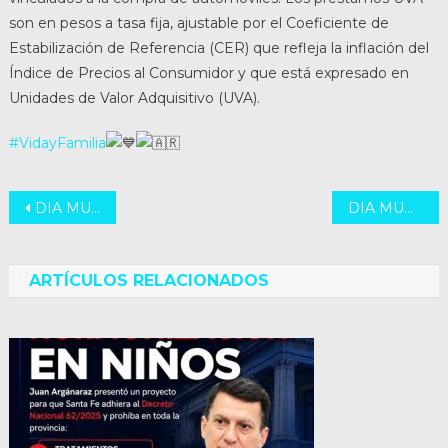
son en pesos a tasa fija, ajustable por el Coeficiente de
Estabilización de Referencia (CER) que refleja la inflación del
Índice de Precios al Consumidor y que está expresado en
Unidades de Valor Adquisitivo (UVA).
#VidayFamilia
Navegación
DIA MUNDIAL DE LA CREATIVIDAD Y LA INNOVACION
DIA MUNDIAL DE LA TIERRA
de
entradas
ARTÍCULOS RELACIONADOS