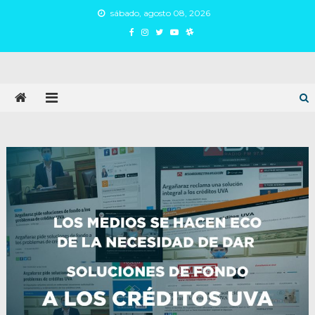
Skip
sábado, agosto 08, 2026
to
content
Juan Argañaraz
Partido Inspirar