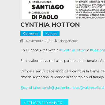
CYNTHIA HOTTON
Generales
Noticias
Jdarganaraz
1 Noviembre, 2021
En Buenos Aires votá a
#CynthiaHotton
y
#Gastón
Son la alternativa real a los partidos tradicionales. Ap
Vamos a seguir trabajando para cambiar la forma de h
amada Argentina, cuidando la soberanía y el trabajo.
@cynthiahottonok
@gastonbrunook
@valoresoficial
Navegación
FELICES 140 ANIVERSARIOS RAFAELA!