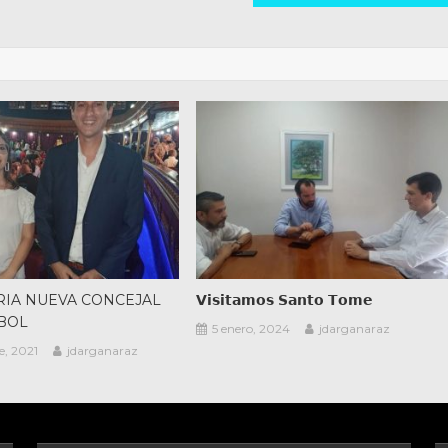
RIA NUEVA CONCEJAL
𝗩𝗶𝘀𝗶𝘁𝗮𝗺𝗼𝘀 𝗦𝗮𝗻𝘁𝗼 𝗧𝗼𝗺𝗲
ÉBOL
5 enero, 2024
jdarganaraz
e, 2021
jdarganaraz