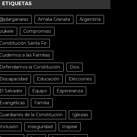
ETIQUETAS
@jdarganaraz
Amalia Granata
Argentina
bukele
Compromiso
Constitución Santa Fe
Cuidemos a las Familias
Defendamos la Constitución
Dios
Discapacidad
Educación
Elecciones
El Salvador
Equipo
Espereranza
Evangélicas
Familia
Guardianes de la Constitución
Iglesias
Inclusión
inseguridad
Inspirar