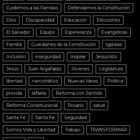
Cuidemos a las Familias
Defendamos la Constitución
Dios
Discapacidad
Educación
Elecciones
El Salvador
Equipo
Espereranza
Evangélicas
Familia
Guardianes de la Constitución
Iglesias
Inclusión
inseguridad
Inspirar
Jesucristo
Jesús
Juan Argañaraz
Jóvenes
Legislatura
libertad
narcotráfico
Nuevas Ideas
Política
provida
rafaela
Reforma con Sentido
Reforma Constitucional
Rosario
salud
Santa Fe
Santa Fe
Seguridad
Somos Vida y Libertad
Trabajo
TRANSFORMAR