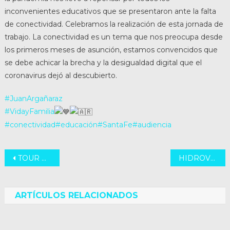
inconvenientes educativos que se presentaron ante la falta
de conectividad. Celebramos la realización de esta jornada de
trabajo. La conectividad es un tema que nos preocupa desde
los primeros meses de asunción, estamos convencidos que
se debe achicar la brecha y la desigualdad digital que el
coronavirus dejó al descubierto.
#JuanArgañaraz
#VidayFamilia
#conectividad
#educación
#SantaFe
#audiencia
Navegación
TOUR DUEÑO PYME
HIDROVÍA DEL PARANÁ
de
entradas
ARTÍCULOS RELACIONADOS