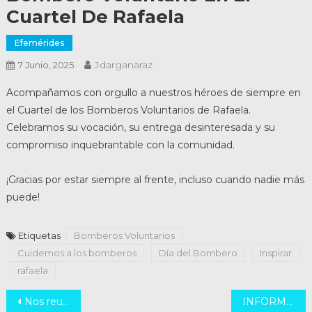
Cuartel De Rafaela
Efemérides
Jdarganaraz
7 Junio, 2025
Acompañamos con orgullo a nuestros héroes de siempre en
el Cuartel de los Bomberos Voluntarios de Rafaela.
Celebramos su vocación, su entrega desinteresada y su
compromiso inquebrantable con la comunidad.
¡Gracias por estar siempre al frente, incluso cuando nadie más
puede!
Etiquetas
Bomberos Voluntarios
Cuidemos a los bomberos
Día del Bombero
Inspirar
rafaela
Navegación
Nos reunimos con autoridades de la Asociación Médica del Departamento Castellanos
INFORME DE GESTIÓN | ENERO – MAYO 2025