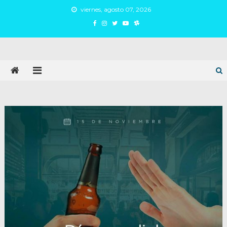
Skip
viernes, agosto 07, 2026
to
content
Juan Argañaraz
Partido Inspirar