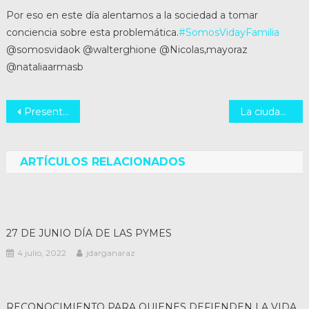
Por eso en este día alentamos a la sociedad a tomar
conciencia sobre esta problemática.
#SomosVidayFamilia
@somosvidaok @walterghione @Nicolas,mayoraz
@nataliaarmasb
Navegación
Presentamos 10 meses de gestión.
La ciudad de Santa Fe celebra sus 447 años
de
entradas
ARTÍCULOS RELACIONADOS
27 DE JUNIO DÍA DE LAS PYMES
4 julio, 2022
jdarganaraz
RECONOCIMIENTO PARA QUIENES DEFIENDEN LA VIDA