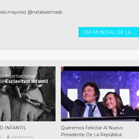
las.mayoraz @nataliaarmasb
DÍA MUNDIAL DE LA ARQUITECTURA Y EL HÁBITAT
D INFANTIL
Queremos Felicitar Al Nuevo
Presidente De La República
21
jdarganaraz