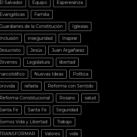
El Salvador
Equipo
Espereranza
Evangélicas
Familia
Guardianes de la Constitución
Iglesias
Inclusión
inseguridad
Inspirar
Jesucristo
Jesús
Juan Argañaraz
Jóvenes
Legislatura
libertad
narcotráfico
Nuevas Ideas
Política
provida
rafaela
Reforma con Sentido
Reforma Constitucional
Rosario
salud
Santa Fe
Santa Fe
Seguridad
Somos Vida y Libertad
Trabajo
TRANSFORMAR
Valores
vida