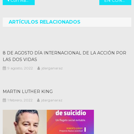
Navegación
Con Raúl Díaz y nuestro equipo Inspirar en San Javier!!
EN CONTRA DE TODO TIPO DE VIOLENCIA
de
entradas
ARTÍCULOS RELACIONADOS
8 DE AGOSTO DÍA INTERNACIONAL DE LA ACCIÓN POR
LAS DOS VIDAS
9 agosto, 2022
jdarganaraz
MARTIN LUTHER KING
1 febrero, 2022
jdarganaraz