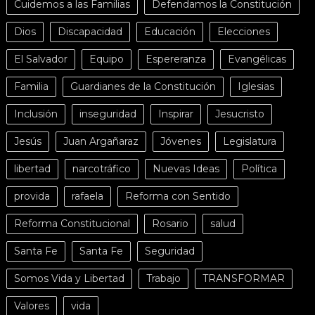
Cuidemos a las Familias
Defendamos la Constitución
Dios
Discapacidad
Educación
Elecciones
El Salvador
Equipo
Espereranza
Evangélicas
Familia
Guardianes de la Constitución
Iglesias
Inclusión
inseguridad
Inspirar
Jesucristo
Jesús
Juan Argañaraz
Jóvenes
Legislatura
libertad
narcotráfico
Nuevas Ideas
Política
provida
rafaela
Reforma con Sentido
Reforma Constitucional
Rosario
salud
Santa Fe
Santa Fe
Seguridad
Somos Vida y Libertad
Trabajo
TRANSFORMAR
Valores
vida