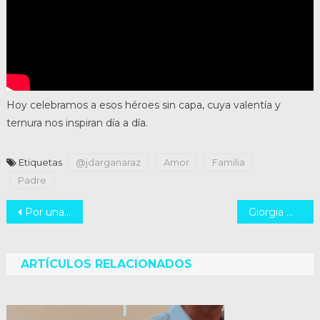
Hoy celebramos a esos héroes sin capa, cuya valentía y
ternura nos inspiran día a día.
Etiquetas
@jdarganaraz
Amor
Familia
Padre
Navegación
Por una verdadera inclusión en Santa Fe
Giorgia Meloni, ha logrado eliminar cualquier referencia al aborto de la declaración final del G7
de
entradas
ARTÍCULOS RELACIONADOS