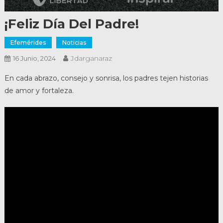
¡Feliz Día Del Padre!
Efemérides
Noticias
Jdarganaraz
16 Junio, 2024
En cada abrazo, consejo y sonrisa, los padres tejen historias
de amor y fortaleza.