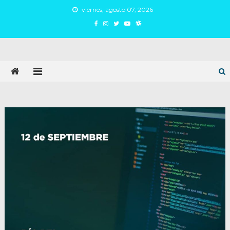
Skip
viernes, agosto 07, 2026
to
content
Juan Argañaraz
Partido Inspirar