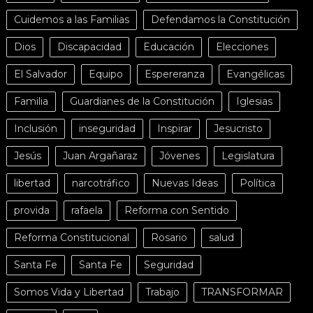
Cuidemos a las Familias
Defendamos la Constitución
Dios
Discapacidad
Educación
Elecciones
El Salvador
Equipo
Espereranza
Evangélicas
Familia
Guardianes de la Constitución
Iglesias
Inclusión
inseguridad
Inspirar
Jesucristo
Jesús
Juan Argañaraz
Jóvenes
Legislatura
libertad
narcotráfico
Nuevas Ideas
Política
provida
rafaela
Reforma con Sentido
Reforma Constitucional
Rosario
salud
Santa Fe
Santa Fe
Seguridad
Somos Vida y Libertad
Trabajo
TRANSFORMAR