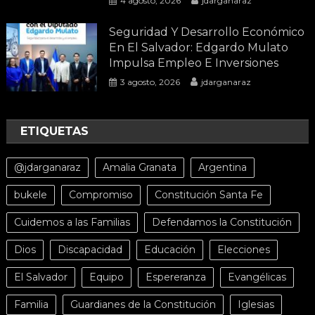
4 agosto, 2026
jdarganaraz
Seguridad Y Desarrollo Económico
En El Salvador: Edgardo Mulato
Impulsa Empleo E Inversiones
3 agosto, 2026
jdarganaraz
ETIQUETAS
@jdarganaraz
Amalia Granata
Argentina
bukele
Compromiso
Constitución Santa Fe
Cuidemos a las Familias
Defendamos la Constitución
Dios
Discapacidad
Educación
Elecciones
El Salvador
Equipo
Espereranza
Evangélicas
Familia
Guardianes de la Constitución
Iglesias