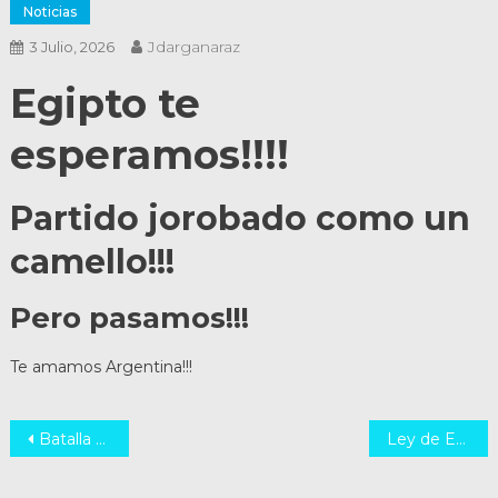
Noticias
Jdarganaraz
3 Julio, 2026
Egipto te
esperamos!!!!
Partido jorobado como un
camello!!!
Pero pasamos!!!
Te amamos Argentina!!!
Navegación
Batalla Cultural con Inti Posetto: Vida, Familia y Libertad – Zoom 28/7
Ley de Educación en Santa Fe: Excelencia Académica sin Adoctrinamiento de Género
de