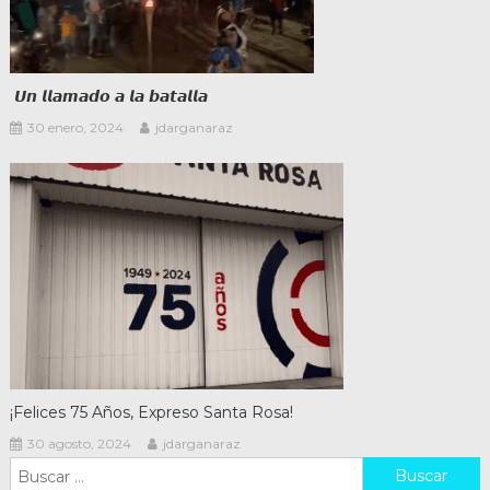
𝙐𝙣 𝙡𝙡𝙖𝙢𝙖𝙙𝙤 𝙖 𝙡𝙖 𝙗𝙖𝙩𝙖𝙡𝙡𝙖
30 enero, 2024
jdarganaraz
¡Felices 75 Años, Expreso Santa Rosa!
30 agosto, 2024
jdarganaraz
Buscar: