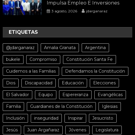
Impulsa Empleo E Inversiones
3 agosto, 2026
jdarganaraz
ETIQUETAS
@jdarganaraz
Amalia Granata
Argentina
bukele
Compromiso
Constitución Santa Fe
Cuidemos a las Familias
Defendamos la Constitución
Dios
Discapacidad
Educación
Elecciones
El Salvador
Equipo
Espereranza
Evangélicas
Familia
Guardianes de la Constitución
Iglesias
Inclusión
inseguridad
Inspirar
Jesucristo
Jesús
Juan Argañaraz
Jóvenes
Legislatura