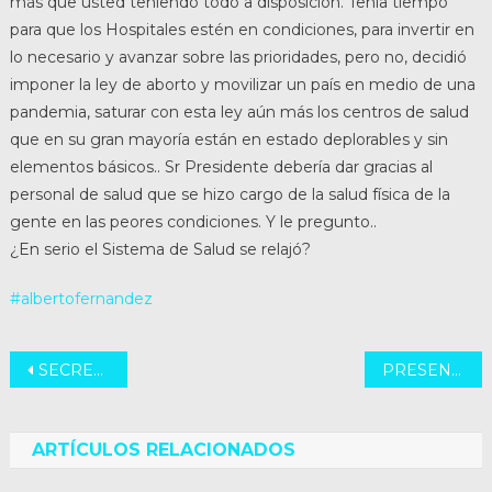
más que usted teniendo todo a disposición. Tenía tiempo
para que los Hospitales estén en condiciones, para invertir en
lo necesario y avanzar sobre las prioridades, pero no, decidió
imponer la ley de aborto y movilizar un país en medio de una
pandemia, saturar con esta ley aún más los centros de salud
que en su gran mayoría están en estado deplorables y sin
elementos básicos.. Sr Presidente debería dar gracias al
personal de salud que se hizo cargo de la salud física de la
gente en las peores condiciones. Y le pregunto..
¿En serio el Sistema de Salud se relajó?
#albertofernandez
Navegación
SECRETARÍA DE IGUALDAD Y GÉNERO
PRESENCIA POLICIAL
de
entradas
ARTÍCULOS RELACIONADOS