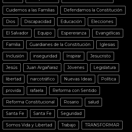
Cuidemos a las Familias
Defendamos la Constitución
Dios
Discapacidad
Educación
Elecciones
El Salvador
Equipo
Espereranza
Evangélicas
Familia
Guardianes de la Constitución
Iglesias
Inclusión
inseguridad
Inspirar
Jesucristo
Jesús
Juan Argañaraz
Jóvenes
Legislatura
libertad
narcotráfico
Nuevas Ideas
Política
provida
rafaela
Reforma con Sentido
Reforma Constitucional
Rosario
salud
Santa Fe
Santa Fe
Seguridad
Somos Vida y Libertad
Trabajo
TRANSFORMAR