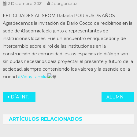
Jdarganaraz
2 Diciembre, 2021
FELICIDADES AL SEOM Rafaela POR SUS 75 AÑOS
Agradecemos la invitación de Dario Cocco de recibirnos en la
sede de @seomrafaela junto a representantes de
instituciones locales. Fue un encuentro enriquecedor y de
intercambio sobre el rol de las instituciones en la
construcción de comunidad, estos espacios de diálogo son
sin dudas necesarios para proyectar el presente y futuro de la
sociedad, siempre conteniendo los valores y la esencia de la
ciudad.
#VidayFamilia
Navegación
DÍA INTERNACIONAL DE LOS DERECHOS DEL NIÑO
ALUMNOS DESTACADOS 2021 – CUR
de
entradas
ARTÍCULOS RELACIONADOS