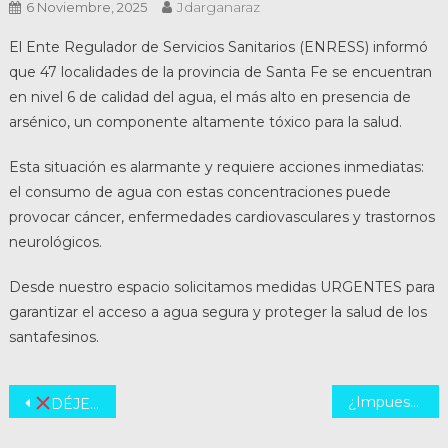
Jdarganaraz
6 Noviembre, 2025
El Ente Regulador de Servicios Sanitarios (ENRESS) informó
que 47 localidades de la provincia de Santa Fe se encuentran
en nivel 6 de calidad del agua, el más alto en presencia de
arsénico, un componente altamente tóxico para la salud.
Esta situación es alarmante y requiere acciones inmediatas:
el consumo de agua con estas concentraciones puede
provocar cáncer, enfermedades cardiovasculares y trastornos
neurológicos.
Desde nuestro espacio solicitamos medidas URGENTES para
garantizar el acceso a agua segura y proteger la salud de los
santafesinos.
Navegación
¿Impuesto a las Ganancias para los docentes?
DÉJENSE DE HINCHAR CON ESTO POR FAVOR
de