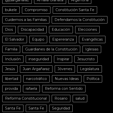
@jdarganaraz
Amalia Granata
Argentina
bukele
Compromiso
Constitución Santa Fe
Cuidemos a las Familias
Defendamos la Constitución
Dios
Discapacidad
Educación
Elecciones
El Salvador
Equipo
Espereranza
Evangélicas
Familia
Guardianes de la Constitución
Iglesias
Inclusión
inseguridad
Inspirar
Jesucristo
Jesús
Juan Argañaraz
Jóvenes
Legislatura
libertad
narcotráfico
Nuevas Ideas
Política
provida
rafaela
Reforma con Sentido
Reforma Constitucional
Rosario
salud
Santa Fe
Santa Fe
Seguridad