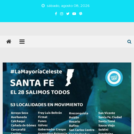
Skip
sábado, agosto 08, 2026
to
content
Juan Argañaraz
Partido Inspirar