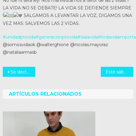
No fue ni será ley! Nos manifestamos a favor de las 2 vidas !!
LA VIDA NO SE DEBATE! LA VIDA SE DEFIENDE SIEMPRE
!
SALGAMOS A LEVANTAR LA VOZ, DIGAMOS UNA
VEZ MAS: SALVEMOS LAS 2 VIDAS.
#unidadprovida
#generacionprovida
#sialavida
#todavidaimporta
@somosvidaok @walterghione @nicolas.mayoraz
@nataliaarmasb
Navegación
Se declara ciudad a la localidad de San Vicente
Este sábado 28 estamos todos invitados a salir a las calles en favor de las 2 vidas
de
entradas
ARTÍCULOS RELACIONADOS