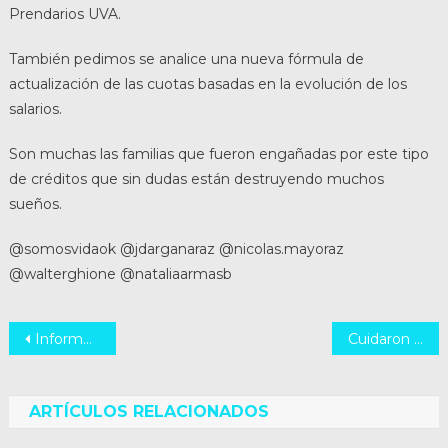
Prendarios UVA.
También pedimos se analice una nueva fórmula de
actualización de las cuotas basadas en la evolución de los
salarios.
Son muchas las familias que fueron engañadas por este tipo
de créditos que sin dudas están destruyendo muchos
sueños.
@somosvidaok @jdarganaraz @nicolas.mayoraz
@walterghione @nataliaarmasb
Navegación
Informe 10 meses de Gestión
Cuidaron a Abuelos contagiados de Covid en Geriatrico de Chovet
de
entradas
ARTÍCULOS RELACIONADOS