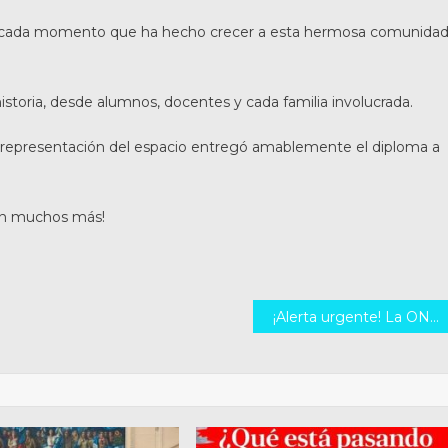
no cada momento que ha hecho crecer a esta hermosa comunida
istoria, desde alumnos, docentes y cada familia involucrada.
 representación del espacio entregó amablemente el diploma a
ean muchos más!
¡Alerta urgente! La ONU busca que se legalice la pedofilia en todos los paises