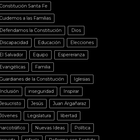
Constitución Santa Fe
Cuidemos a las Familias
Defendamos la Constitución
Dios
Discapacidad
Educación
Elecciones
El Salvador
Equipo
Espereranza
Evangélicas
Familia
Guardianes de la Constitución
Iglesias
Inclusión
inseguridad
Inspirar
Jesucristo
Jesús
Juan Argañaraz
Jóvenes
Legislatura
libertad
narcotráfico
Nuevas Ideas
Política
provida
rafaela
Reforma con Sentido