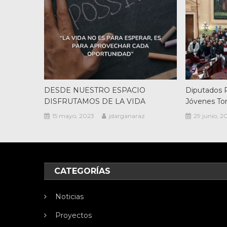
DESDE NUESTRO ESPACIO
Diputados P
DISFRUTAMOS DE LA VIDA
Jóvenes To
15 mayo, 2023
jdarganaraz
29 junio, 2
CATEGORÍAS
Noticias
Proyectos