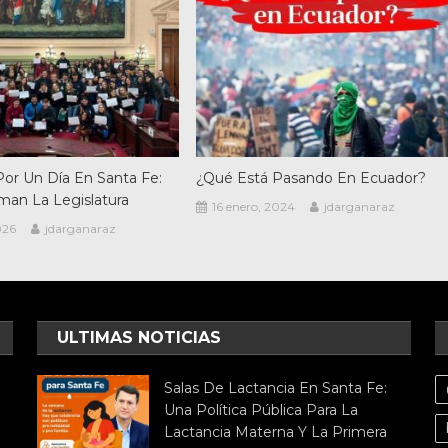
or Un Día En Santa Fe:
¿Qué Está Pasando En Ecuador?
man La Legislatura
16 enero, 2024
jdarganaraz
026
jdarganaraz
ULTIMAS NOTICIAS
Salas De Lactancia En Santa Fe:
Una Política Pública Para La
Lactancia Materna Y La Primera