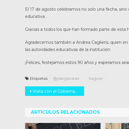
El 17 de agosto celebramos no solo una fecha, si
educativa.
Gracias a todos los que han formado parte de esta h
Agradecemos también a Andrea Caglieris, quien en
las autoridades educativas de la institución
¡Felices, festejamos estos 90 años y esperamos s
Etiquetas
@jdarganaraz
Saguier
Navegación
Visita con el Gobernador Maxi Pullaro en la Ciudad de Rafaela.
de
entradas
ARTÍCULOS RELACIONADOS