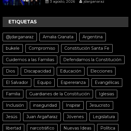
3 agosto, 2026
jdarganaraz
ETIQUETAS
@jdarganaraz
Amalia Granata
Argentina
bukele
Compromiso
Constitución Santa Fe
Cuidemos a las Familias
Defendamos la Constitución
Dios
Discapacidad
Educación
Elecciones
El Salvador
Equipo
Espereranza
Evangélicas
Familia
Guardianes de la Constitución
Iglesias
Inclusión
inseguridad
Inspirar
Jesucristo
Jesús
Juan Argañaraz
Jóvenes
Legislatura
libertad
narcotráfico
Nuevas Ideas
Política