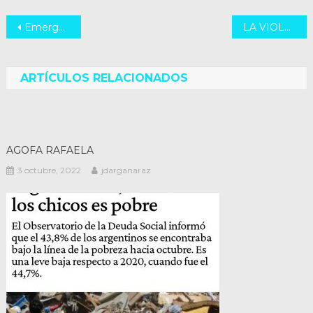
Navegación
Emergencia en el sur de Santa Fe
LA VIOLENCIA DEL PODER REAL
de
entradas
ARTÍCULOS RELACIONADOS
AGOFA RAFAELA
3 octubre, 2022
jdarganaraz