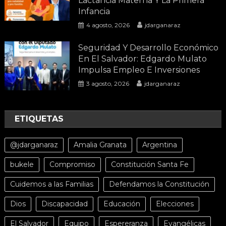
Lactancia Materna Y La Primera
Infancia
4 agosto, 2026
jdarganaraz
Seguridad Y Desarrollo Económico
En El Salvador: Edgardo Mulato
Impulsa Empleo E Inversiones
3 agosto, 2026
jdarganaraz
ETIQUETAS
@jdarganaraz
Amalia Granata
Argentina
bukele
Compromiso
Constitución Santa Fe
Cuidemos a las Familias
Defendamos la Constitución
Dios
Discapacidad
Educación
Elecciones
El Salvador
Equipo
Espereranza
Evangélicas