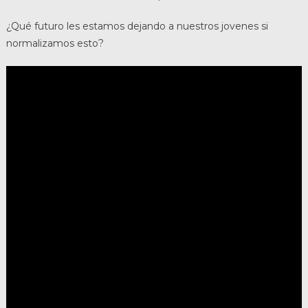
¿Qué futuro les estamos dejando a nuestros jovenes si
normalizamos esto?