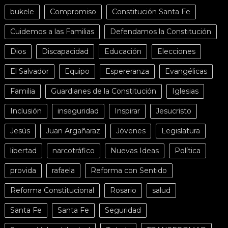
bukele
Compromiso
Constitución Santa Fe
Cuidemos a las Familias
Defendamos la Constitución
Dios
Discapacidad
Educación
Elecciones
El Salvador
Equipo
Espereranza
Evangélicas
Familia
Guardianes de la Constitución
Iglesias
Inclusión
inseguridad
Inspirar
Jesucristo
Jesús
Juan Argañaraz
Jóvenes
Legislatura
libertad
narcotráfico
Nuevas Ideas
Política
provida
rafaela
Reforma con Sentido
Reforma Constitucional
Rosario
salud
Santa Fe
Santa Fe
Seguridad