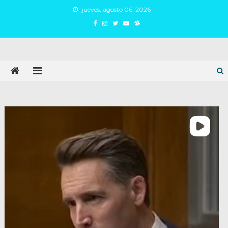
Skip
jueves, agosto 06, 2026
to
content
Juan Argañaraz
Partido Inspirar