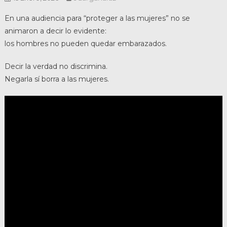
En una audiencia para “proteger a las mujeres” no se
animaron a decir lo evidente:
los hombres no pueden quedar embarazados.
Decir la verdad no discrimina.
Negarla sí borra a las mujeres.