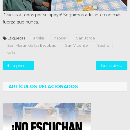
¡Gracias a todos por su apoyo! Seguimos adelante con más
fuerza que nunca.
Etiquetas
Familia
Inspirar
San Jorge
San Martín de las Escobas
San Vicente
Sastre
vida
Navegación
La primera fábrica de vagones de Argentina.
Granaderos ¡Un honor histórico en Rafaela!
de
entradas
ARTÍCULOS RELACIONADOS