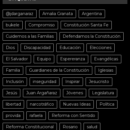
@jdarganaraz
Amalia Granata
Argentina
bukele
Compromiso
Constitución Santa Fe
Cuidemos a las Familias
Defendamos la Constitución
Dios
Discapacidad
Educación
Elecciones
El Salvador
Equipo
Espereranza
Evangélicas
Familia
Guardianes de la Constitución
Iglesias
Inclusión
inseguridad
Inspirar
Jesucristo
Jesús
Juan Argañaraz
Jóvenes
Legislatura
libertad
narcotráfico
Nuevas Ideas
Política
provida
rafaela
Reforma con Sentido
Reforma Constitucional
Rosario
salud