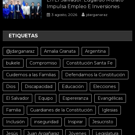
Impulsa Empleo E Inversiones
3 agosto, 2026
jdarganaraz
ETIQUETAS
@jdarganaraz
Amalia Granata
Argentina
bukele
Compromiso
Constitución Santa Fe
Cuidemos a las Familias
Defendamos la Constitución
Dios
Discapacidad
Educación
Elecciones
El Salvador
Equipo
Espereranza
Evangélicas
Familia
Guardianes de la Constitución
Iglesias
Inclusión
inseguridad
Inspirar
Jesucristo
Jesús
Juan Argañaraz
Jóvenes
Legislatura