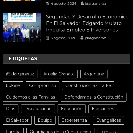
4 agosto, 2026
jdarganaraz
Seguridad Y Desarrollo Económico
En El Salvador: Edgardo Mulato
Impulsa Empleo E Inversiones
3 agosto, 2026
jdarganaraz
ETIQUETAS
@jdarganaraz
Amalia Granata
Argentina
bukele
Compromiso
Constitución Santa Fe
Cuidemos a las Familias
Defendamos la Constitución
Dios
Discapacidad
Educación
Elecciones
El Salvador
Equipo
Espereranza
Evangélicas
Familia
Guardianes de la Constitución
Iglesias