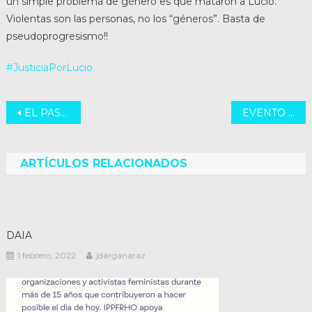
un simple problema de género es que mataron a Lucio.
Violentas son las personas, no los “géneros”. Basta de
pseudoprogresismo!!
#JusticiaPorLucio
Navegación
EL PASE SANITARIO ES INCONSTITUCIONAL
EVENTO DE JANUKA
de
entradas
ARTÍCULOS RELACIONADOS
DAIA
1 febrero, 2022
jdarganaraz